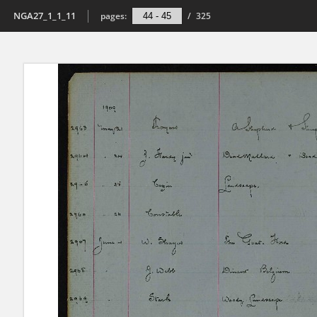
NGA27_1_1_11
pages:
/
325