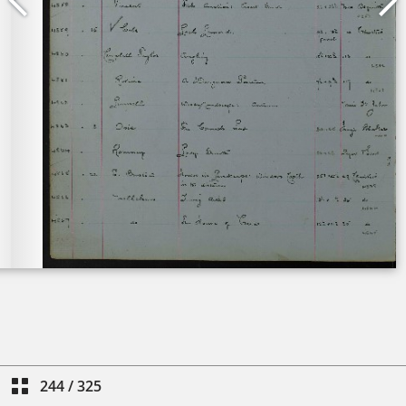
244
/
325