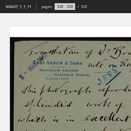
NGA27_1_1_11
pages:
/
325