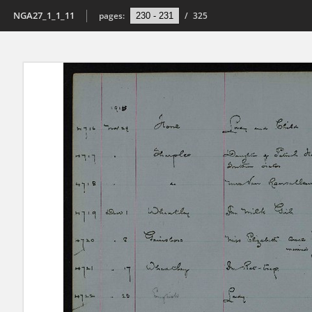
NGA27_1_1_11
pages:
/
325