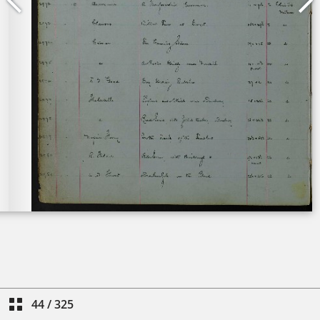
44
/
325