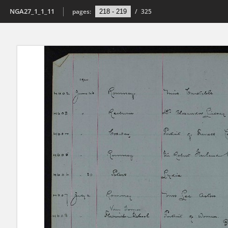
NGA27_1_1_11
pages:
/
325