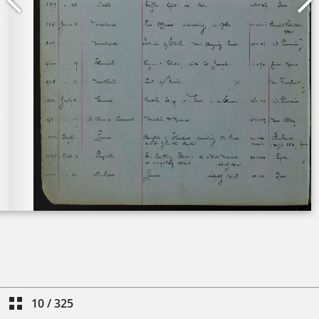
10
/
325