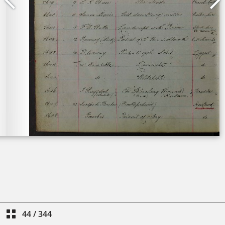
44
/
344