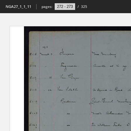
NGA27_1_1_11
pages:
/
325