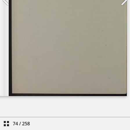
74
/
258