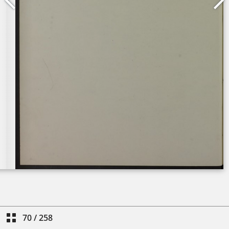
70
/
258