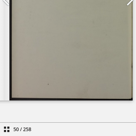
50
/
258