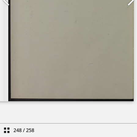
248
/
258