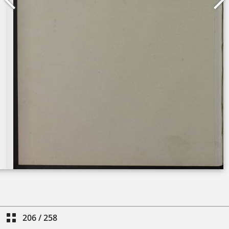
206
/
258