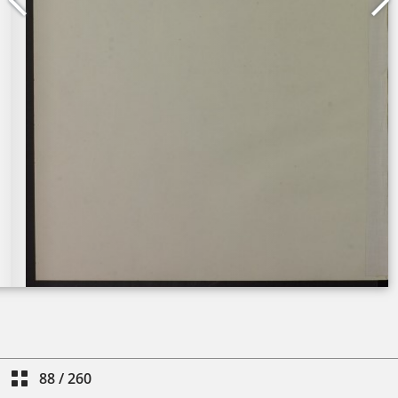
88
/
260