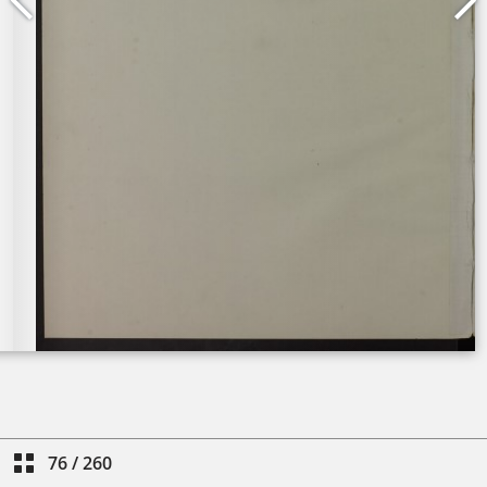
76
/
260