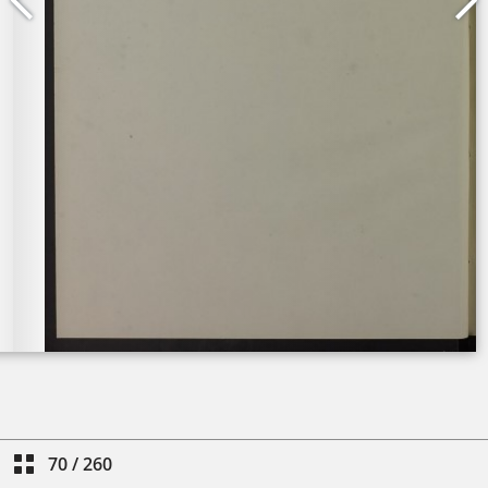
70
/
260