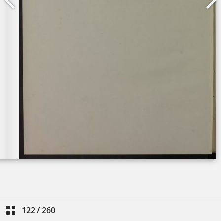
122
/
260