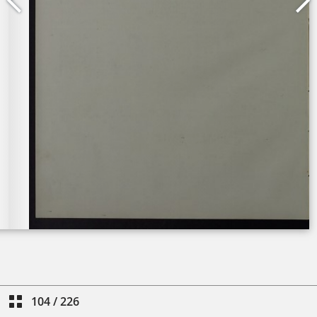
104
/
226