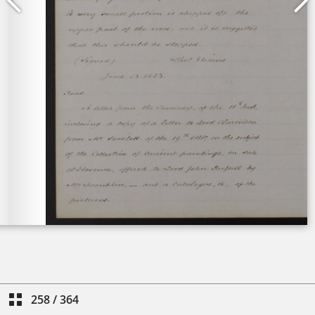
258
/
364