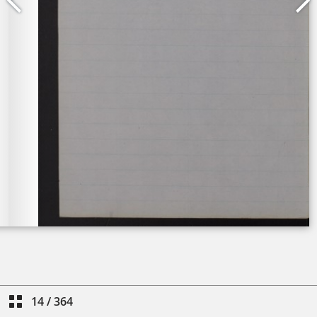
14
/
364